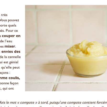
 très
 Vous pouvez
porte quels
més. Pour ce
es
couper en
de l’eau
les
mixer
.
 envies des
de la cannelle
i est génial
 qu’elle peut
açons :
mme coulis,
bonne façon
t, qui ont
rfois le mot « compote » à tord, puisqu’une compote contient forcéme