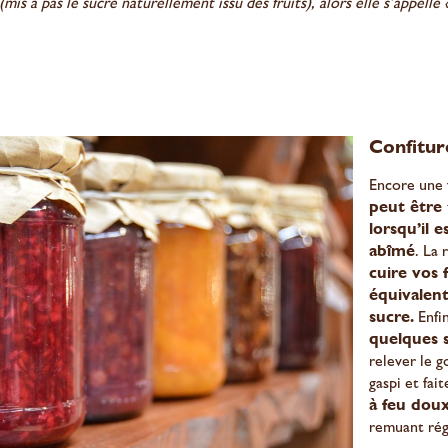
mis à pas le sucre naturellement issu des fruits), alors elle s’appelle 
Confitur
Encore une 
peut être
lorsqu’il 
abîmé
. La 
cuire vos 
équivalent
sucre.
Enfin
quelques 
relever le g
gaspi et fai
à feu dou
remuant rég