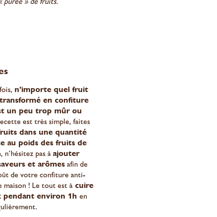
« purée » de fruits.
es
fois,
n’importe quel fruit
 transformé en confiture
est un peu trop mûr ou
recette est très simple, faites
fruits dans une quantité
e au poids des fruits de
, n’hésitez pas à
ajouter
saveurs et arômes
afin de
oût de votre confiture anti-
te maison ! Le tout est à
cuire
x pendant environ 1h
en
ulièrement.