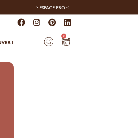
> ESPACE PRO <
0
VER ?