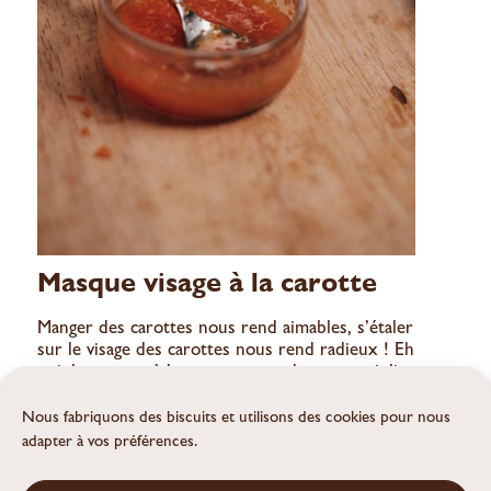
Masque visage à la carotte
Manger des carottes nous rend aimables, s’étaler
sur le visage des carottes nous rend radieux ! Eh
oui, le masque à la carotte nous donne une jolie
mine. C’est le masque parfait après une journée de
stress à préparer les festivités de Noël ! Donc s’il
Nous fabriquons des biscuits et utilisons des cookies pour nous
vous reste des carottes sous la main, voici ce que
adapter à vos préférences.
vous pouvez en faire :