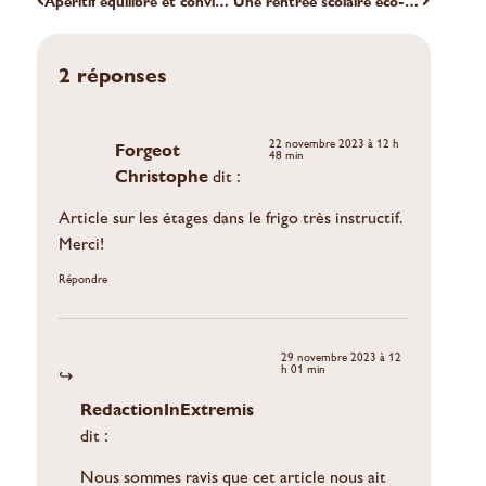
Apéritif équilibré et convivial ? Voici nos conseils
Une rentrée scolaire éco-responsable
2 réponses
22 novembre 2023 à 12 h
Forgeot
48 min
Christophe
dit :
Article sur les étages dans le frigo très instructif.
Merci!
Répondre
29 novembre 2023 à 12
h 01 min
RedactionInExtremis
dit :
Nous sommes ravis que cet article nous ait