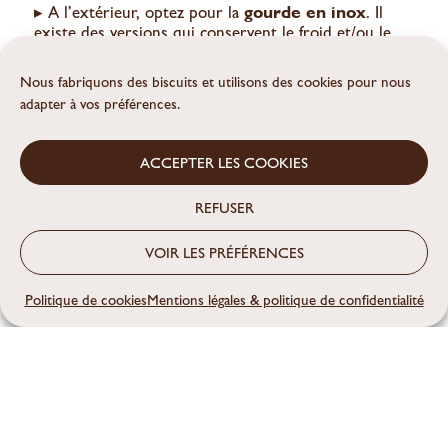
▸ A l’extérieur, optez pour la
gourde en inox
. Il
existe des versions qui conservent le froid et/ou le
chaud.
Nous fabriquons des biscuits et utilisons des cookies pour nous
Vous pouvez retrouver ces alternatives
adapter à vos préférences.
réutilisables en épicerie vrac/zéro-déchet.
ACCEPTER LES COOKIES
REFUSER
Nous avons énormément d’emballages à usage
VOIR LES PRÉFÉRENCES
unique (ou presque) qui trainent dans nos cuisines
et qui génèrent de nombreux déchets. Pourtant,
nous pouvons les éviter.,en achetant en
Politique de cookies
Mentions légales & politique de confidentialité
vrac notamment. Vous pouvez d’ailleurs retrouver
nos biscuits anti-gaspi (composés de pain invendu
et de son de blé) en vrac sur notre
boutique en
ligne
et dans
nos épiceries vrac/zéro-déchet
partenaires
.