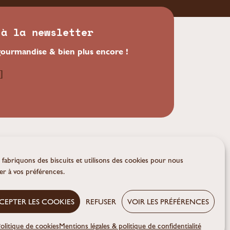
 à la newsletter
gourmandise & bien plus encore !
]
xtremis
our(at)inextremis-antigaspi.fr
fabriquons des biscuits et utilisons des cookies pour nous
er à vos préférences.
CEPTER LES COOKIES
REFUSER
VOIR LES PRÉFÉRENCES
olitique de cookies
Mentions légales & politique de confidentialité
CGV
Cookies