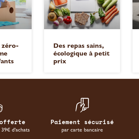
 zéro-
Des repas sains,
me
écologique à petit
fants
prix
offerte
Paiement sécurisé
s 39€ d'achats
par carte bancaire