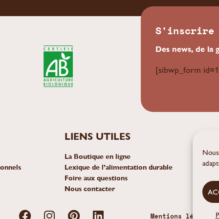
S'inscrire
Des news, de la 
[sibwp_form id=1
LIENS UTILES
In E
bonj
Nous 
La Boutique en ligne
adapt
ionnels
Lexique de l’alimentation durable
Foire aux questions
Nous contacter
AC
P
Mentions légales