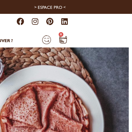
> ESPACE PRO <
0
VER ?