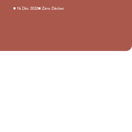
■
16 Déc 2020
■
Zéro Déchet