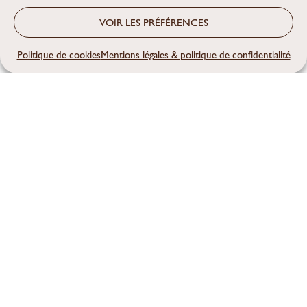
Un bougeoir en écorce
VOIR LES PRÉFÉRENCES
On reste toujours dans cette
ambiance
Politique de cookies
Mentions légales & politique de confidentialité
forestière avec de l’écorce
cette fois-ci. Nous
n’avons pas forcément l’habitude de s’attarder sur
de l’écorce, mais avec un peu de créativité, on peut
rendre cela très beau. Après quelques réflexions,
nous avons eu l’idée de transformer cela en
bougeoir
, voilà ce qu’il faut pour arriver à ce
résultat :
De l’écorce ;
Des glands ;
Une pomme de pin ;
Des feuilles séchées ;
De la toile de jute ;
Une bougie ;
Un pistolet à colle.
Les étapes de fabrication :
Tout d’abord coller tout autour de la bougie