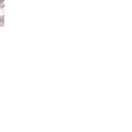
ine de blé
¹²,
pain
¹² 22% (farine de blé, farine