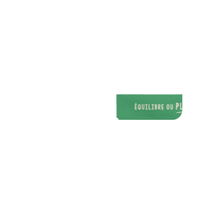
d
d’épeautre, farine de petit épeautre, farine de
kam
kamut®, farine de seigle, farine de sarrasin, son de
blé
blé, levain naturel, levure, sel), huile de tournesol
¹²,
¹²,
son de blé
¹² 10%, graines de lin ¹², oignon ¹²
3,1%, origan ¹² 1,6%, sel de l’Île de Ré ¹².
¹ certifié Agriculture Biologique, ² origine France.
¹ c
Contient du gluten. Traces éventuelles de lait,
C
œufs, graines de sésame, fruits à coque.