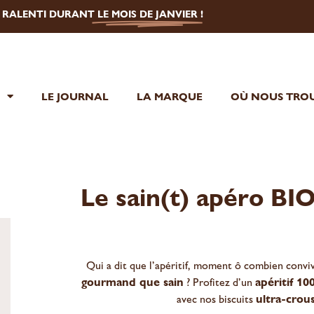
U RALENTI DURANT
LE MOIS DE JANVIER
!
E
LE JOURNAL
LA MARQUE
OÙ NOUS TROU
Le sain(t) apéro BI
Qui a dit que l’apéritif, moment ô combien conviv
gourmand que sain
? Profitez d’un
apéritif 10
avec nos biscuits
ultra-crous