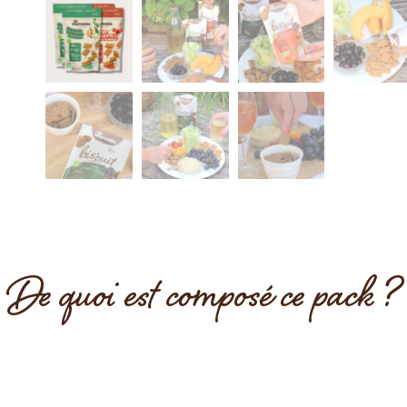
De quoi est composé ce pack ?
far
farine de blé
¹²,
pain
¹² 21% (farine de blé, farine