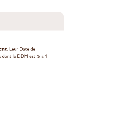
ent
. Leur Date de
ts dont la DDM est ⩾ à 1