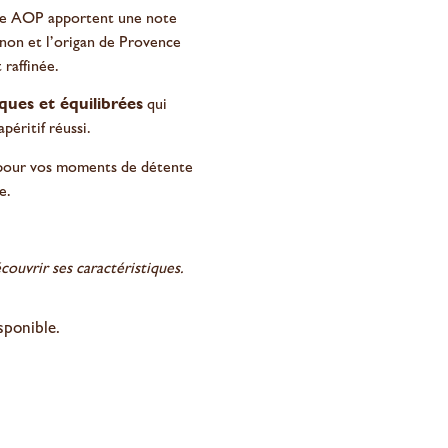
tte AOP apportent une note
gnon et l’origan de Provence
 raffinée.
ques et équilibrées
qui
péritif réussi.
 pour vos moments de détente
e.
ouvrir ses caractéristiques.
sponible.