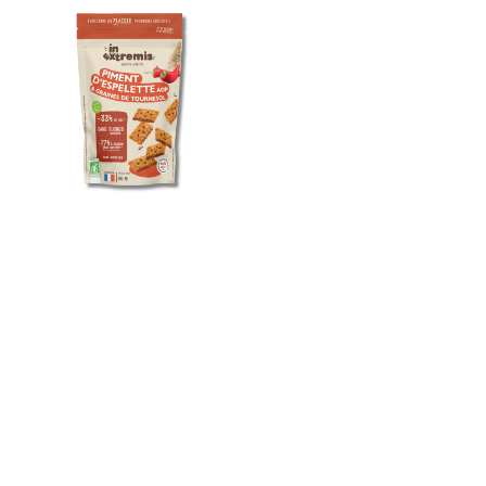
’épeautre, farine de petit épeautre, farine de
ut®, farine de seigle, farine de sarrasin, son de
, levain naturel, levure, sel), huile de tournesol
son de blé
¹² 9%, graines de lin ¹², graines de
tournesol ¹² 5%, sel de l’Île de Ré ¹², piment
d’Espelette AOP ¹² 0,5%.
ertifié Agriculture Biologique, ² origine France
ontient du gluten. Traces éventuelles de lait,
œufs, graines de sésame, fruits à coque.