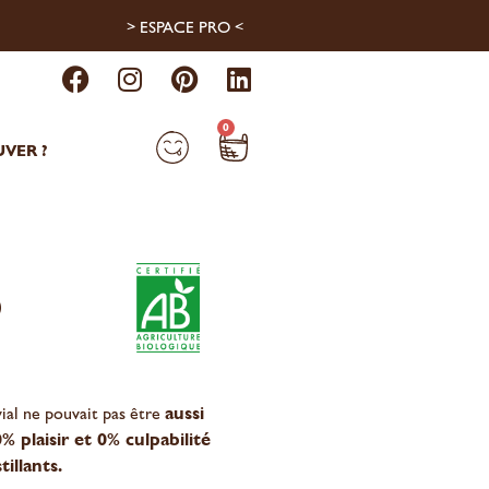
> ESPACE PRO <
0
VER ?
O
ial ne pouvait pas être
aussi
0% plaisir et 0% culpabilité
tillants.