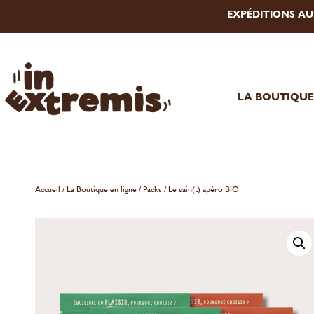
EXPÉDITIONS A
LA BOUTIQU
Accueil
/
La Boutique en ligne
/
Packs
/ Le sain(t) apéro BIO