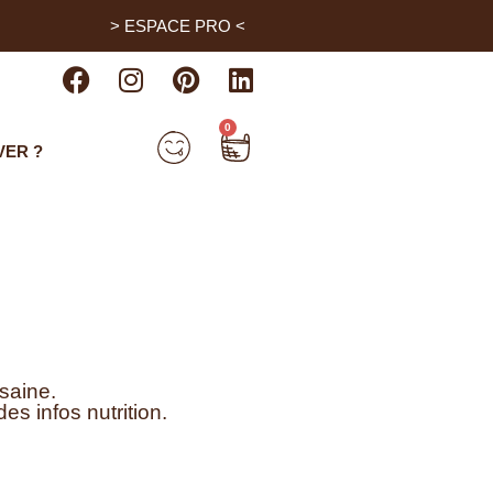
> ESPACE PRO <
0
VER ?
saine.
s infos nutrition.