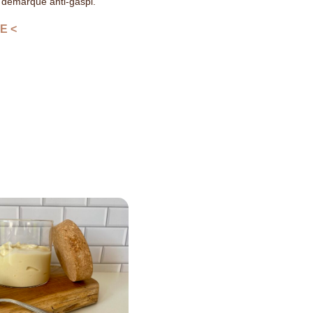
 démarque anti-gaspi.
E <