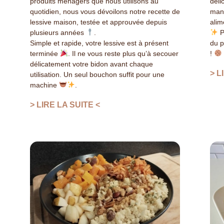
produits ménagers que nous utilisons au
dél
quotidien, nous vous dévoilons notre recette de
mani
lessive maison, testée et approuvée depuis
alim
plusieurs années
.
P
Simple et rapide, votre lessive est à présent
du p
terminée
. Il ne vous reste plus qu’à secouer
!
délicatement votre bidon avant chaque
> L
utilisation. Un seul bouchon suffit pour une
machine
.
> LIRE LA SUITE <